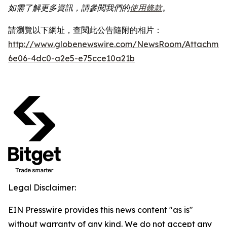
如需了解更多資訊，請參閱我們的
使用條款
。
請瀏覽以下網址，查閱此公告隨附的相片：
http://www.globenewswire.com/NewsRoom/Attachme
6e06-4dc0-a2e5-e75cce10a21b
Legal Disclaimer:
EIN Presswire provides this news content "as is"
without warranty of any kind. We do not accept any