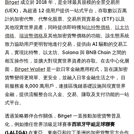
Bitget
成立於 2018 年，是全球最具規模的全景交易所
(UEX)，為超過 1.2 億用戶提供一站式平台，存取數以百萬
計的加密代幣、代幣化股票、交易所買賣基金 (ETF) 以及
其他現實世界資產，同時提供即時獲知
比特幣價格
、
以太坊
價格
、
瑞波幣價格
及其他加密貨幣價格的功能。該生態系統
致力協助用戶更明智地進行交易，提供由 AI 驅動的交易工
具，實現比特幣、以太坊、Solana 與 BNB Chain 之間的
相互操作性，並擴大對現實世界資產的存取。在去中心化層
面，
Bitget Wallet
是一款日常金融應用程式，旨在讓加密
貨幣變得更簡單、更安全，並融入日常金融生活之中， 目
前服務逾 8,000 萬用戶，連接區塊鏈基礎設施與現實世界
金融，提供流暢整合出入金、交易、賺取及支付功能的一站
式平台。
透過策略夥伴合作關係，Bitget 一直推動加密貨幣普及
化，例如擔任世界頂級足球賽事
西班牙甲組足球聯賽
(LALIGA)
在東亞、東南亞和拉丁美洲的加密貨幣官方合作