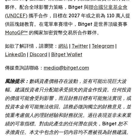
夥伴。配合全球影響力策略，Bitget 與
聯合國兒童基金會
(UNICEF)
攜手合作，目標在 2027 年或之前為 110 萬人提
供區塊鏈教育。在電單車賽壇中，Bitget 是世界頂級賽事
MotoGP™
的獨家加密貨幣交易所合作夥伴。
如欲了解詳情，請瀏覽：
網站
|
Twitter
|
Telegram
|
LinkedIn
|
Discord
|
Bitget Wallet
傳媒查詢請聯絡：
media@bitget.com
風險提示：
數碼資產價格存在波動，並有可能出現巨大波
幅。建議投資者只分配能承受損失的資金作投資。任何投資
的價值可能會受到影響，而且財務目標有可能無法實現，或
投資本金有可能無法收回。請務必徵詢獨立的財務意見，並
慎重考慮個人的理財經驗和財務狀況。過往表現並非未來業
績的可靠指標。對由此產生的任何潛在損失，Bitget 恕不
承擔責任。本文中包含的一切內容均不應被視為財務建議。