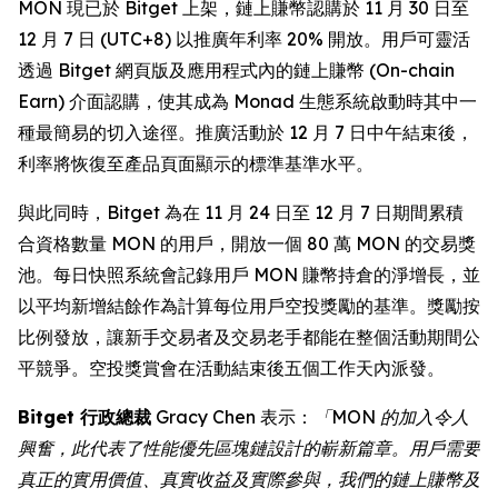
MON 現已於 Bitget 上架，鏈上賺幣認購於 11 月 30 日至
12 月 7 日 (UTC+8) 以推廣年利率 20% 開放。用戶可靈活
透過 Bitget 網頁版及應用程式內的鏈上賺幣 (On-chain
Earn) 介面認購，使其成為 Monad 生態系統啟動時其中一
種最簡易的切入途徑。推廣活動於 12 月 7 日中午結束後，
利率將恢復至產品頁面顯示的標準基準水平。
與此同時，Bitget 為在 11 月 24 日至 12 月 7 日期間累積
合資格數量 MON 的用戶，開放一個 80 萬 MON 的交易獎
池。每日快照系統會記錄用戶 MON 賺幣持倉的淨增長，並
以平均新增結餘作為計算每位用戶空投獎勵的基準。獎勵按
比例發放，讓新手交易者及交易老手都能在整個活動期間公
平競爭。空投獎賞會在活動結束後五個工作天內派發。
Bitget 行政總裁
Gracy Chen 表示：
「MON 的加入令人
興奮，此代表了性能優先區塊鏈設計的嶄新篇章。用戶需要
真正的實用價值、真實收益及實際參與，我們的鏈上賺幣及