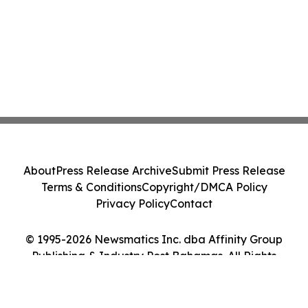
About
Press Release Archive
Submit Press Release
Terms & Conditions
Copyright/DMCA Policy
Privacy Policy
Contact
© 1995-2026 Newsmatics Inc. dba Affinity Group
Publishing & Industry Post Bahamas. All Rights
Reserved.
Cookie Settings / Your Privacy Choices