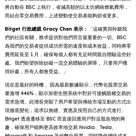
將自動在 BSC 上執行，省減高額的以太坊網絡燃氣費用，
而結合零交易費用，上述變動使交易者能夠節省更多。
Bitget 行政總裁 Gracy Chen 表示：
「這確實與聆聽我
們的社區有關，務求提供對他們而言最重要的一切。BSC
為我們的交易者提供成功所需的速度和成本效益，同時將零
費用延長至 1 月，確保每個人都有充足時間親自體驗這些好
處。我們盼望拆除妨礙一流交易體驗的屏障， 只要用戶獲
得好處，所有人都會受益。」
現在是最好的時機， 因為最新數據顯示，代幣化股票交易
量激增 446%，顯示加密生態系統中對於可接觸股權交易的
需求急增。此增長突顯了用戶希望與傳統市場互動的方式出
現徹底變化，追求以無縫、實惠及按照自己的方式進行。
Bitget 透過遷移至 BSC 而直接回應用戶對這股急增的興
趣，確保用戶能夠更高效率地交易 Nvidia、Tesla、
Microsoft 和 Amazon 等代幣化股票，同時降低網絡成本