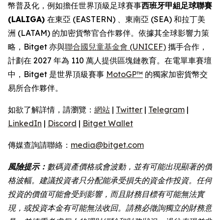
幣普及化，例如擔任世界頂級足球賽事
西班牙甲組足球聯賽
(LALIGA)
在東亞 (EASTERN) 、東南亞 (SEA) 和拉丁美
洲 (LATAM) 的加密貨幣官合作夥伴。依據其全球影響力策
略，Bitget 亦與
聯合國兒童基金會 (UNICEF)
攜手合作，
計劃在 2027 年為 110 萬人提供區塊鏈教育。在電單車賽壇
中，Bitget 是世界頂級賽事
MotoGP™
的獨家加密貨幣交
易所合作夥伴。
如欲了解詳情，請瀏覽：
網站
|
Twitter
|
Telegram
|
LinkedIn
|
Discord
|
Bitget Wallet
傳媒查詢請聯絡：
media@bitget.com
風險提示：
數碼資產價格或會波動，並有可能出現顯著的價
格波幅。建議投資者只分配能承受損失的資金作投資。任何
投資的價值可能會受到影響，而且財務目標有可能無法實
現，或投資本金有可能無法收回。請務必徵詢獨立的財務意