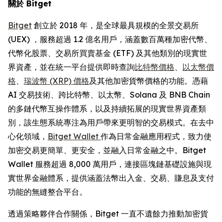
關於 Bitget
Bitget
創立於 2018 年，是全球最具規模的全景交易所
(UEX) ，服務超過 1.2 億名用戶，涵蓋數百萬種加密代幣、
代幣化股票、交易所買賣基金 (ETF) 及其他類別的現實世
界資產，並在統一平台提供即時查詢
比特幣價格
、
以太幣價
格
、
瑞波幣 (XRP) 價格
及其他加密貨幣價格的功能。憑藉
AI 交易技術、跨比特幣、以太幣、Solana 及 BNB Chain
的多鏈代幣互操作體系，以及持續拓展的現實世界資產類
別，該生態系統專注為用戶帶來更明智的交易模式。在去中
心化領域，
Bitget Wallet
作為日常金融應用程式，致力使
加密交易更簡單、更安全，並融入日常金融之中。Bitget
Wallet 服務超過 8,000 萬用戶，連接區塊鏈基礎設施與現
實世界金融體系，提供涵蓋法幣出入金、交易、賺息及支付
功能的無縫整合平台。
透過策略夥伴合作關係，Bitget 一直不遺餘力推動加密貨