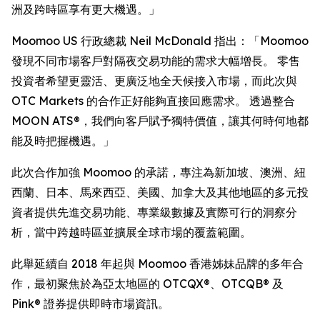
洲及跨時區享有更大機遇。」
Moomoo US 行政總裁 Neil McDonald 指出：「Moomoo
發現不同市場客戶對隔夜交易功能的需求大幅增長。 零售
投資者希望更靈活、更廣泛地全天候接入市場，而此次與
OTC Markets 的合作正好能夠直接回應需求。 透過整合
MOON ATS®，我們向客戶賦予獨特價值，讓其何時何地都
能及時把握機遇。」
此次合作加強 Moomoo 的承諾，專注為新加坡、澳洲、紐
西蘭、日本、馬來西亞、美國、加拿大及其他地區的多元投
資者提供先進交易功能、專業級數據及實際可行的洞察分
析，當中跨越時區並擴展全球市場的覆蓋範圍。
此舉延續自 2018 年起與 Moomoo 香港姊妹品牌的多年合
作，最初聚焦於為亞太地區的 OTCQX®、OTCQB® 及
Pink® 證券提供即時市場資訊。